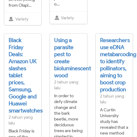
o…
from Olapl…
Variety
Variety
Black
Using a
Researchers
Friday
parasite
use eDNA
Deals:
pest to
metabarcoding
Amazon UK
create
to identify
slashes
bioluminescent
pollinators,
tablet
wood
aiming to
prices,
boost crop
2 tahun yang
lalu
Samsung,
production
Google and
In order to
2 tahun yang
defy climate
lalu
Huawei
change and
smartwatches
A Curtin
the bark
University
2 tahun yang
beetle, more
study has
lalu
deciduous
revealed that a
trees are being
Black Friday is
new method
planted in
one of the