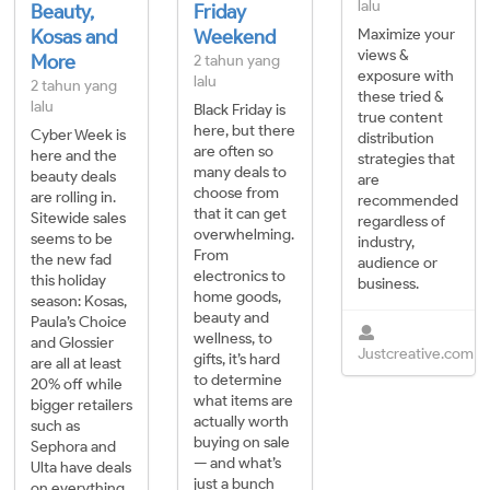
lalu
Beauty,
Friday
Kosas and
Weekend
Maximize your
views &
More
2 tahun yang
exposure with
lalu
2 tahun yang
these tried &
lalu
Black Friday is
true content
here, but there
Cyber Week is
distribution
are often so
here and the
strategies that
many deals to
beauty deals
are
choose from
are rolling in.
recommended
that it can get
Sitewide sales
regardless of
overwhelming.
seems to be
industry,
From
the new fad
audience or
electronics to
this holiday
business.
home goods,
season: Kosas,
beauty and
Paula’s Choice
wellness, to
and Glossier
Justcreative.com
gifts, it’s hard
are all at least
to determine
20% off while
what items are
bigger retailers
actually worth
such as
buying on sale
Sephora and
— and what’s
Ulta have deals
just a bunch
on everything