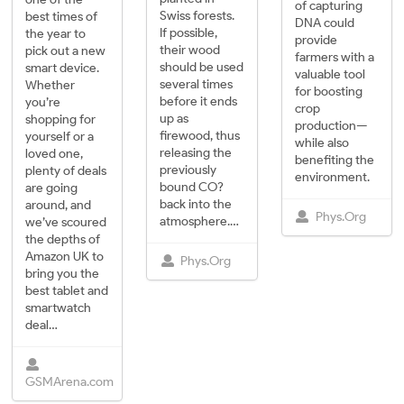
of capturing
Swiss forests.
best times of
DNA could
If possible,
the year to
provide
their wood
pick out a new
farmers with a
should be used
smart device.
valuable tool
several times
Whether
for boosting
before it ends
you’re
crop
up as
shopping for
production—
firewood, thus
yourself or a
while also
releasing the
loved one,
benefiting the
previously
plenty of deals
environment.
bound CO?
are going
back into the
around, and
Phys.Org
atmosphere.…
we’ve scoured
the depths of
Amazon UK to
Phys.Org
bring you the
best tablet and
smartwatch
deal…
GSMArena.com