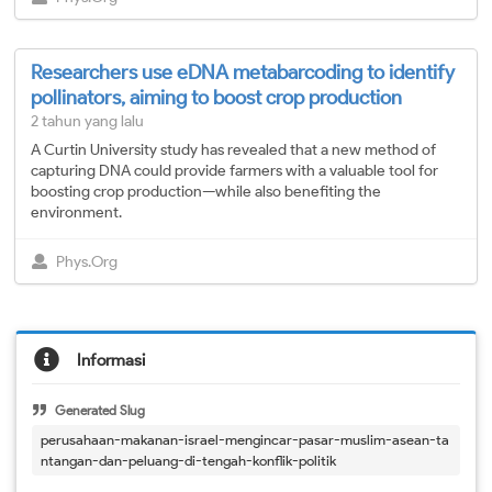
Researchers use eDNA metabarcoding to identify
pollinators, aiming to boost crop production
2 tahun yang lalu
A Curtin University study has revealed that a new method of
capturing DNA could provide farmers with a valuable tool for
boosting crop production—while also benefiting the
environment.
Phys.Org
Informasi
Generated Slug
perusahaan-makanan-israel-mengincar-pasar-muslim-asean-ta
ntangan-dan-peluang-di-tengah-konflik-politik